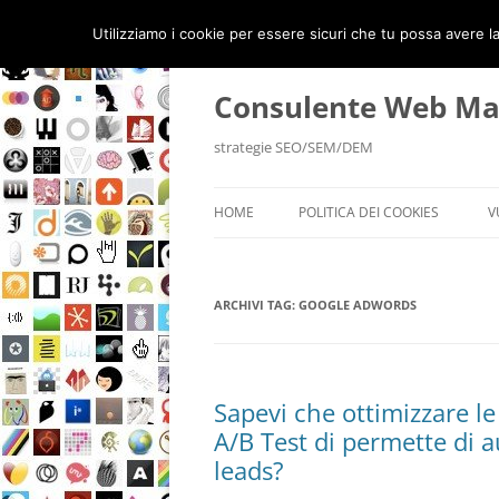
Utilizziamo i cookie per essere sicuri che tu possa avere la
Vai
al
contenuto
Consulente Web Ma
strategie SEO/SEM/DEM
HOME
POLITICA DEI COOKIES
V
ARCHIVI TAG:
GOOGLE ADWORDS
Sapevi che ottimizzare 
A/B Test di permette di 
leads?