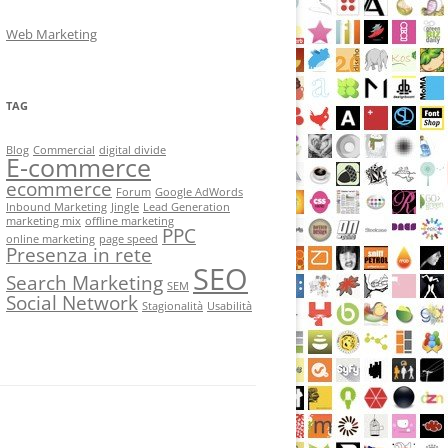
Web Marketing
TAG
Blog
Commercial
digital divide
E-commerce
ecommerce
Forum
Google AdWords
Inbound Marketing
Jingle
Lead Generation
marketing mix
offline marketing
PPC
online marketing
page speed
Presenza in rete
SEO
Search Marketing
SEM
Social Network
Stagionalità
Usabilità