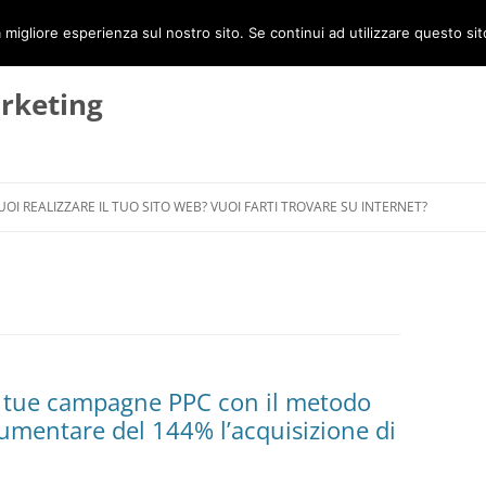
 migliore esperienza sul nostro sito. Se continui ad utilizzare questo si
rketing
UOI REALIZZARE IL TUO SITO WEB? VUOI FARTI TROVARE SU INTERNET?
le tue campagne PPC con il metodo
aumentare del 144% l’acquisizione di