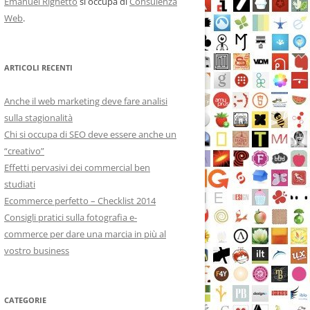
Emanuel Righetto
si occupa di
Consulenza
Web
.
ARTICOLI RECENTI
Anche il web marketing deve fare analisi
sulla stagionalità
Chi si occupa di SEO deve essere anche un
“creativo”
Effetti pervasivi dei commercial ben
studiati
Ecommerce perfetto – Checklist 2014
Consigli pratici sulla fotografia e-
commerce per dare una marcia in più al
vostro business
CATEGORIE