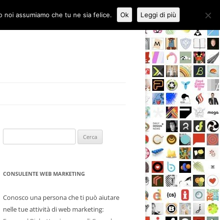
to noi assumiamo che tu ne sia felice.
Ok
Leggi di più
Ricerca
per:
CONSULENTE WEB MARKETING
Conosco una persona che ti può aiutare
nelle tue attività di web marketing: