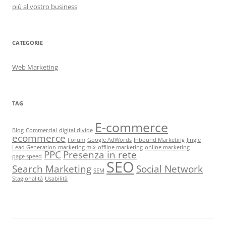
più al vostro business
CATEGORIE
Web Marketing
TAG
E-commerce
Blog
Commercial
digital divide
ecommerce
Forum
Google AdWords
Inbound Marketing
Jingle
Lead Generation
marketing mix
offline marketing
online marketing
PPC
Presenza in rete
page speed
SEO
Search Marketing
Social Network
SEM
Stagionalità
Usabilità