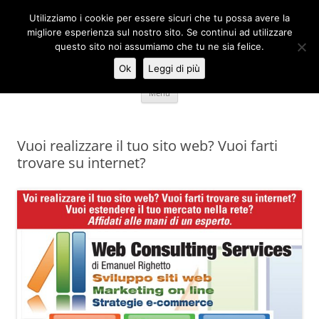
Vai
al
Utilizziamo i cookie per essere sicuri che tu possa avere la
Consulente Web Marketing
contenuto
migliore esperienza sul nostro sito. Se continui ad utilizzare
questo sito noi assumiamo che tu ne sia felice.
strategie SEO/SEM/DEM
Ok
Leggi di più
Menu
Vuoi realizzare il tuo sito web? Vuoi farti
trovare su internet?