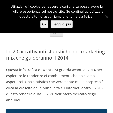
Vai
al
Utilizziamo i cookie per essere sicuri che tu possa avere la
Consulente Web Marketing
contenuto
migliore esperienza sul nostro sito. Se continui ad utilizzare
questo sito noi assumiamo che tu ne sia felice.
strategie SEO/SEM/DEM
Ok
Leggi di più
Menu
Le 20 accattivanti statistiche del marketing
mix che guideranno il 2014
Questa infografica di WebDAM guarda avanti al 2014 per
esplorare le tendenze ei cambiamenti che possiamo
aspettarci. Una statistica che veramente mi ha sorpreso è
circa la crescita della pubblicità su Internet: entro il 2015,
questo renderà quasi il 25% dell’intero mercato degli
annunci.