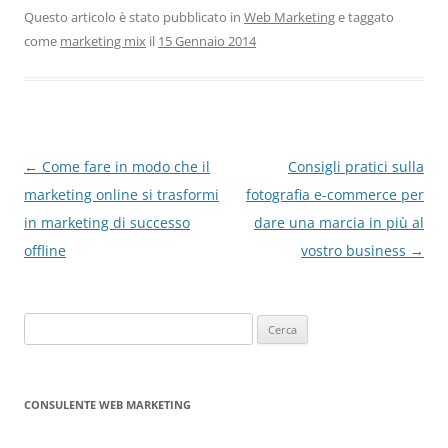
Questo articolo è stato pubblicato in
Web Marketing
e taggato
come
marketing mix
il
15 Gennaio 2014
Navigazione
←
Come fare in modo che il
Consigli pratici sulla
articolo
marketing online si trasformi
fotografia e-commerce per
in marketing di successo
dare una marcia in più al
offline
vostro business
→
Ricerca
per:
CONSULENTE WEB MARKETING